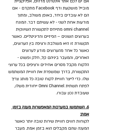
אם יש לכם אתר אינטרנט מדהים, אפליקציית 
מובייל מושקעת ודף Facebook מתקדם - אם 
הם לא עובדים ביחד, באופן משולב, ומתוך 
מודעות אחת לשני - לא עשיתם דבר. המונח 
omni channel מתייחס לתקשורת השיווקית 
בערוצים השונים – הפיזיים והדיגיטליים. כאשר 
תקשורת זו היא משולבת ורציפה בין הערוצים, 
כאשר כל אחד מהערוצים מודע לערוצים 
האחרים, והמעבר ביניהם קל, חלק ופשוט - 
הלקוח מקבל מסרים אחידים ורציפים בכל ערוצי 
התקשורת, בדרך שמשפרת את חוויית המשתמש 
שלו. כדי לייצר חוויית לקוח טובה כל מותג צריך 
לפתח תשתית Omni Channel ייחודית משלו, 
שעובדת נכון עבורו.
6. השתמשו במערכות המאפשרות מענה בזמן 
אמת:
לקוחות חווים חוויית שירות טובה יותר כאשר 
המענה שהם מקבלים הוא בזמן אמת. מעבר 