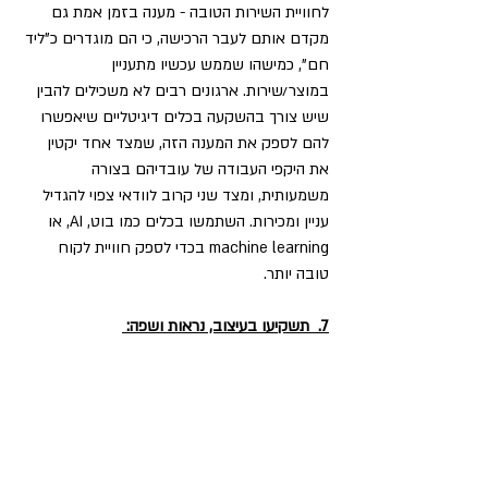
לחוויית השירות הטובה - מענה בזמן אמת גם 
מקדם אותם לעבר הרכישה, כי הם מוגדרים כ"ליד 
חם", כמישהו שממש עכשיו מתעניין 
במוצר/שירות. ארגונים רבים לא משכילים להבין 
שיש צורך בהשקעה בכלים דיגיטליים שיאפשרו 
להם לספק את המענה הזה, שמצד אחד יקטין 
את היקפי העבודה של עובדיהם בצורה 
משמעותית, ומצד שני קרוב לוודאי צפוי להגדיל 
עניין ומכירות. השתמשו בכלים כמו בוט, AI, או 
machine learning בכדי לספק חוויית לקוח 
טובה יותר. 
7.  תשקיעו בעיצוב, נראות ושפה: 