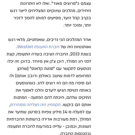
עצמם כ"מרוצים מאוד". ואלו לא היתרונות 
היחידים, מהלכים שיווקיים המצליחים לייצר רגש 
בקרב קהל היעד, מסייעים למותג להפוך לזכיר 
יותר, ומוכר יותר.
אחד המהלכים הכי נדיבים, שאפתניים, מלאי רגש 
ואותנטיות היה של 
חברת התעופה WestJet
. 
בשנת 2013, החברה הציבה בשדה התעופה, קצת 
לפני חג המולד, דוכן צ'ק אין מיוחד. בדוכן זה יכלו 
הנוסעים לתקשר עם "סנטה קלאוס" (שחקן 
המחופש לדמות שישב באולפן ודובב אותם) ולו 
הם סיפרו מה הם היו רוצים לחג. כשהנוסעים 
באותה הטיסה הגיעו ליעדם והלכו לאסוף את 
התיקים שלהם, חיכתה להם הפתעה - המתנות 
אותם הם ביקשו. 
הקמפיין היה הצלחה מסחררת
, 
עם למעלה מ-14 מיליון צפיות בסרטון שתיעד את 
המהלך, רמת מעורבות אדירה ברשתות החברתיות 
השונות, וכמובן - עלייה במודעות לחברת התעופה 
ובהכנסות החברה. 